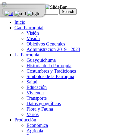
Inicio
Gad Parroquial
Visión
Misión
Objetivos Generales
Administracion 2019 - 2023
La Parroquia
Guayquichuma
Historia de la Parroquia
Costumbres y Tradiciones
Simbolos de la Parroquia
Salud
Educación
Vivienda
Transporte
Datos geográficos
Flora y Fauna
Varios
Producción
Económica
Agrícola