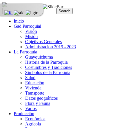
Inicio
Gad Parroquial
Visión
Misión
Objetivos Generales
Administracion 2019 - 2023
La Parroquia
Guayquichuma
Historia de la Parroquia
Costumbres y Tradiciones
Simbolos de la Parroquia
Salud
Educación
Vivienda
Transporte
Datos geográficos
Flora y Fauna
Varios
Producción
Económica
Agrícola