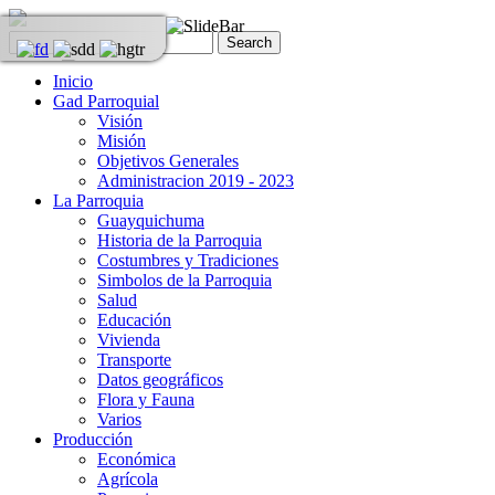
Inicio
Gad Parroquial
Visión
Misión
Objetivos Generales
Administracion 2019 - 2023
La Parroquia
Guayquichuma
Historia de la Parroquia
Costumbres y Tradiciones
Simbolos de la Parroquia
Salud
Educación
Vivienda
Transporte
Datos geográficos
Flora y Fauna
Varios
Producción
Económica
Agrícola