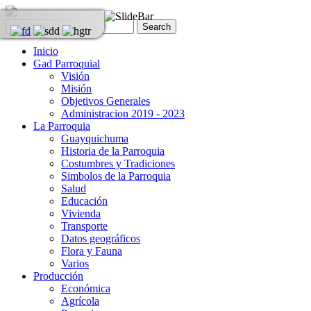
Inicio
Gad Parroquial
Visión
Misión
Objetivos Generales
Administracion 2019 - 2023
La Parroquia
Guayquichuma
Historia de la Parroquia
Costumbres y Tradiciones
Simbolos de la Parroquia
Salud
Educación
Vivienda
Transporte
Datos geográficos
Flora y Fauna
Varios
Producción
Económica
Agrícola