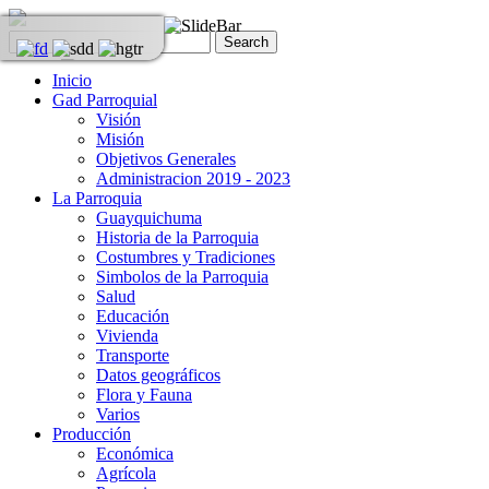
Inicio
Gad Parroquial
Visión
Misión
Objetivos Generales
Administracion 2019 - 2023
La Parroquia
Guayquichuma
Historia de la Parroquia
Costumbres y Tradiciones
Simbolos de la Parroquia
Salud
Educación
Vivienda
Transporte
Datos geográficos
Flora y Fauna
Varios
Producción
Económica
Agrícola