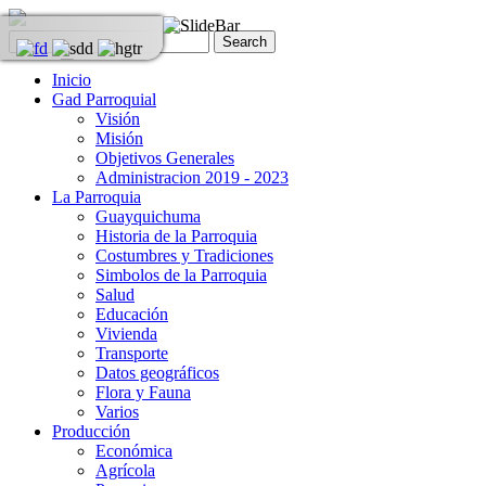
Inicio
Gad Parroquial
Visión
Misión
Objetivos Generales
Administracion 2019 - 2023
La Parroquia
Guayquichuma
Historia de la Parroquia
Costumbres y Tradiciones
Simbolos de la Parroquia
Salud
Educación
Vivienda
Transporte
Datos geográficos
Flora y Fauna
Varios
Producción
Económica
Agrícola