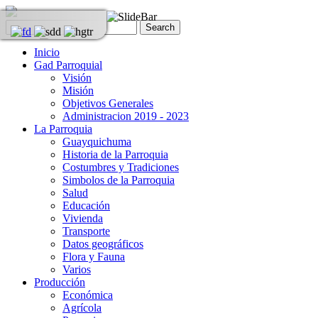
Inicio
Gad Parroquial
Visión
Misión
Objetivos Generales
Administracion 2019 - 2023
La Parroquia
Guayquichuma
Historia de la Parroquia
Costumbres y Tradiciones
Simbolos de la Parroquia
Salud
Educación
Vivienda
Transporte
Datos geográficos
Flora y Fauna
Varios
Producción
Económica
Agrícola