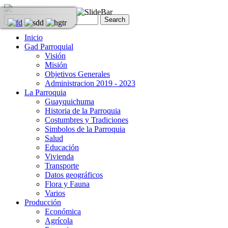
Inicio
Gad Parroquial
Visión
Misión
Objetivos Generales
Administracion 2019 - 2023
La Parroquia
Guayquichuma
Historia de la Parroquia
Costumbres y Tradiciones
Simbolos de la Parroquia
Salud
Educación
Vivienda
Transporte
Datos geográficos
Flora y Fauna
Varios
Producción
Económica
Agrícola