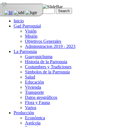
Inicio
Gad Parroquial
Visión
Misión
Objetivos Generales
Administracion 2019 - 2023
La Parroquia
Guayquichuma
Historia de la Parroquia
Costumbres y Tradiciones
Simbolos de la Parroquia
Salud
Educación
Vivienda
Transporte
Datos geográficos
Flora y Fauna
Varios
Producción
Económica
Agrícola